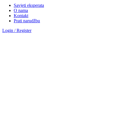
Savjeti eksperata
O nama
Kontakt
Prati narudžbu
Login / Register
Sve kategorije
Kategorije
Okovi za vrata
Magnetna brava AGB polaris
Hotelske brave AGB oprema
Brave za drvena vrata
Brave za metalna vrata
Automatika i Ekey dline otisak prsta
AUTOMATIKA GEZE
ČITAČ OTISKA PRSTA E-KEY
Okovi za prozore
Otklopno- zaokretni okov
Aluminij