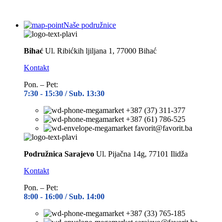
Naše podružnice
Bihać
Ul. Ribićkih ljiljana 1, 77000 Bihać
Kontakt
Pon. – Pet:
7:30 -
15:30 / Sub. 13:30
+387 (37) 311-377
+387 (61) 786-525
favorit@favorit.ba
Podružnica Sarajevo
Ul. Pijačna 14g, 77101 Ilidža
Kontakt
Pon. – Pet:
8:00 -
16:00 / Sub. 14:00
+387 (33) 765-185