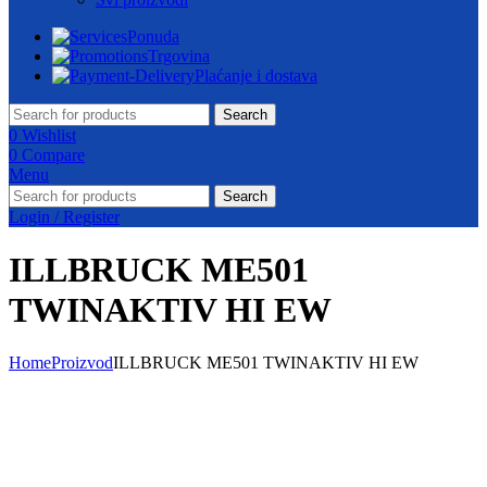
Ponuda
Trgovina
Plaćanje i dostava
Search
0
Wishlist
0
Compare
Menu
Search
Login / Register
ILLBRUCK ME501
TWINAKTIV HI EW
Home
Proizvod
ILLBRUCK ME501 TWINAKTIV HI EW