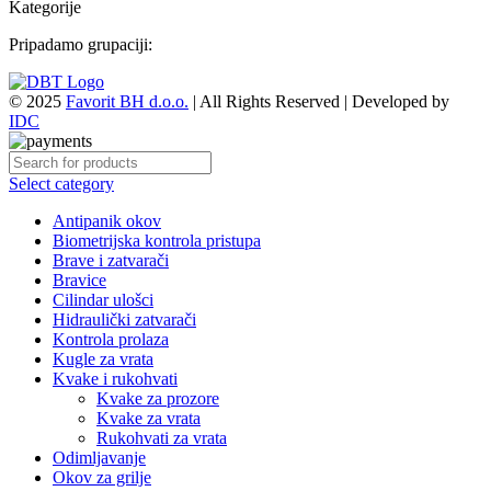
Kategorije
Pripadamo grupaciji:
© 2025
Favorit BH d.o.o.
| All Rights Reserved | Developed by
IDC
Select category
Antipanik okov
Biometrijska kontrola pristupa
Brave i zatvarači
Bravice
Cilindar ulošci
Hidraulički zatvarači
Kontrola prolaza
Kugle za vrata
Kvake i rukohvati
Kvake za prozore
Kvake za vrata
Rukohvati za vrata
Odimljavanje
Okov za grilje