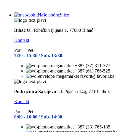
Naše podružnice
Bihać
Ul. Ribićkih ljiljana 1, 77000 Bihać
Kontakt
Pon. – Pet:
7:30 -
15:30 / Sub. 13:30
+387 (37) 311-377
+387 (61) 786-525
favorit@favorit.ba
Podružnica Sarajevo
Ul. Pijačna 14g, 77101 Ilidža
Kontakt
Pon. – Pet:
8:00 -
16:00 / Sub. 14:00
+387 (33) 765-185