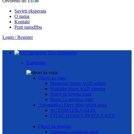
Otvoreno do
15:30
Savjeti eksperata
O nama
Kontakt
Prati narudžbu
Login / Register
Sve kategorije
Kategorije
Okovi za vrata
Magnetna brava AGB polaris
Hotelske brave AGB oprema
Brave za drvena vrata
Brave za metalna vrata
Automatika i Ekey dline otisak prsta
AUTOMATIKA GEZE
ČITAČ OTISKA PRSTA E-KEY
Okovi za prozore
Otklopno- zaokretni okov