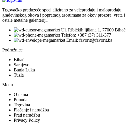
Trgovačko preduzeće specijalizirano za veleprodaju i maloprodaju
građevinskog okova i popratnog asortimana za okov prozora, vrata i
ostale metalne galenteriji.
Ul. Ribićkih ljiljana 1, 77000 Bihać
Telefon: +387 (37) 311-377
Email: favorit@favorit.ba
Podružnice
Bihać
Sarajevo
Banja Luka
Tuzla
Menu
O nama
Ponuda
Trgovina
Plaćanje i narudžba
Prati narudžbu
Privacy Policy