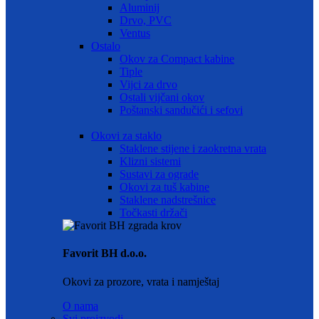
Aluminij
Drvo, PVC
Ventus
Ostalo
Okov za Compact kabine
Tiple
Vijci za drvo
Ostali vijčani okov
Poštanski sandučići i sefovi
Okovi za staklo
Staklene stijene i zaokretna vrata
Klizni sistemi
Sustavi za ograde
Okovi za tuš kabine
Staklene nadstrešnice
Točkasti držači
Favorit BH d.o.o.
Okovi za prozore, vrata i namještaj
O nama
Svi proizvodi