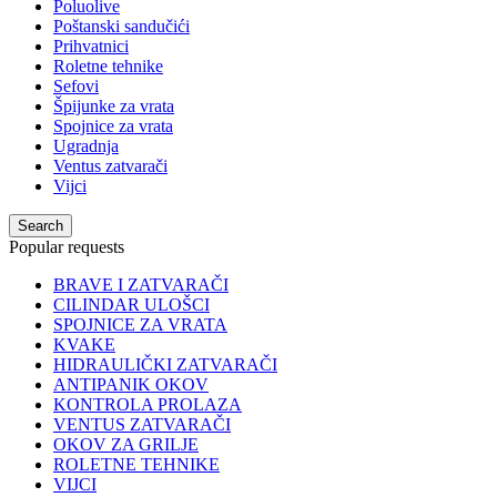
Poluolive
Poštanski sandučići
Prihvatnici
Roletne tehnike
Sefovi
Špijunke za vrata
Spojnice za vrata
Ugradnja
Ventus zatvarači
Vijci
Search
Popular requests
BRAVE I ZATVARAČI
CILINDAR ULOŠCI
SPOJNICE ZA VRATA
KVAKE
HIDRAULIČKI ZATVARAČI
ANTIPANIK OKOV
KONTROLA PROLAZA
VENTUS ZATVARAČI
OKOV ZA GRILJE
ROLETNE TEHNIKE
VIJCI