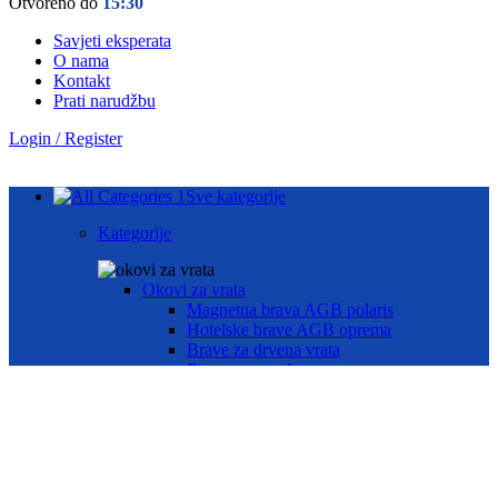
Otvoreno do
15:30
Savjeti eksperata
O nama
Kontakt
Prati narudžbu
Login / Register
Sve kategorije
Kategorije
Okovi za vrata
Magnetna brava AGB polaris
Hotelske brave AGB oprema
Brave za drvena vrata
Brave za metalna vrata
Automatika i Ekey dline otisak prsta
AUTOMATIKA GEZE
ČITAČ OTISKA PRSTA E-KEY
Okovi za prozore
Otklopno- zaokretni okov