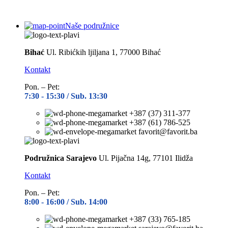
Naše podružnice
Bihać
Ul. Ribićkih ljiljana 1, 77000 Bihać
Kontakt
Pon. – Pet:
7:30 -
15:30 / Sub. 13:30
+387 (37) 311-377
+387 (61) 786-525
favorit@favorit.ba
Podružnica Sarajevo
Ul. Pijačna 14g, 77101 Ilidža
Kontakt
Pon. – Pet:
8:00 -
16:00 / Sub. 14:00
+387 (33) 765-185